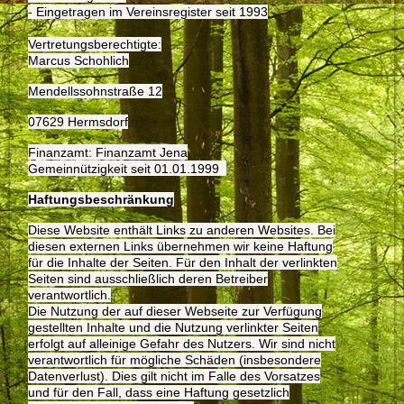
- Eingetragen im Vereinsregister seit 1993
Vertretungsberechtigte:
Marcus Schohlich
Mendellssohnstraße 12
07629 Hermsdorf
Finanzamt: Finanzamt Jena
Gemeinnützigkeit seit 01.01.1999
Haftungsbeschränkung
Diese Website enthält Links zu anderen Websites. Bei
diesen externen Links übernehmen wir keine Haftung
für die Inhalte der Seiten. Für den Inhalt der verlinkten
Seiten sind ausschließlich deren Betreiber
verantwortlich.
Die Nutzung der auf dieser Webseite zur Verfügung
gestellten Inhalte und die Nutzung verlinkter Seiten
erfolgt auf alleinige Gefahr des Nutzers. Wir sind nicht
verantwortlich für mögliche Schäden (insbesondere
Datenver­lust). Dies gilt nicht im Falle des Vorsatzes
und für den Fall, dass eine Haftung gesetzlich