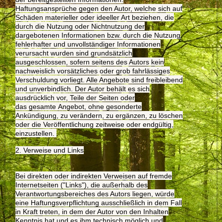
Haftungsansprüche gegen den Autor, welche sich auf
Schäden materieller oder ideeller Art beziehen, die
durch die Nutzung oder Nichtnutzung der
dargebotenen Informationen bzw. durch die Nutzung
fehlerhafter und unvollständiger Informationen
verursacht wurden sind grundsätzlich
ausgeschlossen, sofern seitens des Autors kein
nachweislich vorsätzliches oder grob fahrlässiges
Verschuldung vorliegt. Alle Angebote sind freibleibend
und unverbindlich. Der Autor behält es sich
ausdrücklich vor, Teile der Seiten oder
das gesamte Angebot, ohne gesonderte
Ankündigung, zu verändern, zu ergänzen, zu löschen
oder die Veröffentlichung zeitweise oder endgültig,
einzustellen.
2. Verweise und Links
Bei direkten oder indirekten Verweisen auf fremde
Internetseiten ("Links"), die außerhalb des
Verantwortungsbereiches des Autors liegen, würde
eine Haftungsverpflichtung ausschließlich in dem Fall
in Kraft treten, in dem der Autor von den Inhalten
Kenntnis hat und es ihm technisch möglich und