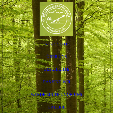
STARTSEITE
ÜBER UNS
GESCHICHTE
DAS SIND WIR
WERDE EIN TEIL VON UNS
GALERIE