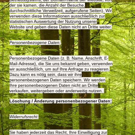
der sie kamen, die Anzahl der Besu­che,
durchschnittliche Verweilzeit, aufgerufene Seiten). Wir
verwenden diese Informationen ausschließlich zur
statistischen Auswertung der Nutzung unserer
Website und geben diese Daten nicht an Dritte weiter.
Personenbezogene Daten:
Personenbezogene Daten (z. B. Name, Anschrift, E-
Mail-Adresse), die Sie uns bekannt geben, verwenden
wir ausschließlich, um auf Ihre Anfrage zu reagieren.
Dazu kann es nötig sein, dass wir ihre
personenbezogenen Daten speichern. Wir werden
Ihre personenbezogenen Daten nicht an Dritte
verkaufen, weitergeben oder an­derweitig nutzen.
Löschung / Änderung personenbezogener Daten:
Widerrufsrecht:
Sie haben jederzeit das Recht, Ihre Einwilligung zur