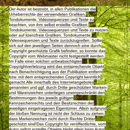
Der Autor ist bestrebt, in allen Publikationen die
Urheberrechte der verwendeten Grafiken,
Tondokumente, Videosequenzen und Texte zu
beachten, von ihm selbst erstellte Grafiken,
Tondokumente, Videosequenzen und Texte zu nutzen
oder auf lizenzfreie Grafiken, Tondokumente,
Videosequenzen und Texte zurückzugreifen. Sollte
sich auf den jeweiligen Seiten dennoch eine durch
Copyright geschützte Grafik befinden, so konnte das
Copyright vom Webmaster nicht festgestellt werden.
Im Falle einer solchen unbeabsichtigten
Copyrightverletzung wird das entsprechende Objekt
nach Benachrichtigung aus der Publikation entfernt
bzw. mit dem entsprechenden Copyright kenntlich
gemacht.Alle innerhalb des Internetangebotes
genannten und ggf. durch Dritte geschützten Marken-
und Warenzeichen unterliegen uneingeschränkt den
Bestimmungen des jeweils gültigen
Kennzeichenrechts und den Besitzrechten der
jeweiligen eingetragenen Eigentümer. Allein aufgrund
der bloßen Nennung ist nicht der Schluss zu ziehen,
dass Markenzeichen nicht durch Rechte Dritter
geschützt sind!Das Copyright für veröffentlichte, vom
Autor selbst erstellte Objekte bleibt allein beim Autor