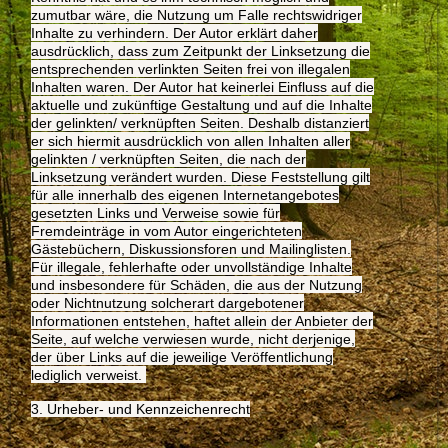
zumutbar wäre, die Nutzung um Falle rechtswidriger
Inhalte zu verhindern. Der Autor erklärt daher
ausdrücklich, dass zum Zeitpunkt der Linksetzung die
entsprechenden verlinkten Seiten frei von illegalen
Inhalten waren. Der Autor hat keinerlei Einfluss auf die
aktuelle und zukünftige Gestaltung und auf die Inhalte
der gelinkten/ verknüpften Seiten. Deshalb distanziert
er sich hiermit ausdrücklich von allen Inhalten aller
gelinkten / verknüpften Seiten, die nach der
Linksetzung verändert wurden. Diese Feststellung gilt
für alle innerhalb des eigenen Internetangebotes
gesetzten Links und Verweise sowie für
Fremdeinträge in vom Autor eingerichteten
Gästebüchern, Diskussionsforen und Mailinglisten.
Für illegale, fehlerhafte oder unvollständige Inhalte
und insbesondere für Schäden, die aus der Nutzung
oder Nichtnutzung solcherart dargebotener
Informationen entstehen, haftet allein der Anbieter der
Seite, auf welche verwiesen wurde, nicht derjenige,
der über Links auf die jeweilige Veröffentlichung
lediglich verweist.
3. Urheber- und Kennzeichenrecht