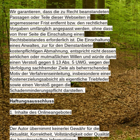
Wir garantieren, dass die zu Recht beanstandeten
Passagen oder Teile dieser Webseiten in
angemessener Frist entfernt bzw. den rechtlichen
Vorgaben umfänglich angepasst werden, ohne dass
von Ihrer Seite die Einschaltung eines
Rechtsbeistandes erforderlich ist. Die Einschaltung
eines Anwaltes, zur für den Dienstanbieter
kostenpflichtigen Abmahnung, entspricht nicht dessen
wirklichen oder mutmaßlichen Willen und würde damit
einen Verstoß gegen § 13 Abs. 5 UWG, wegen der
Verfolgung sachfremder Ziele als beherrschendes
Motiv der Verfahrenseinleitung, insbesondere einer
Kostenerzielungsab­sicht als eigentliche Triebfeder
sowie einen Verstoß gegen die
Schadenminderungspflicht darstellen.
Haftungsausschluss
1. Inhalte des Onlineangebotes
Der Autor übernimmt keinerlei Gewähr für die
Aktualität, Korrektheit, Vollständigkeit oder Qualität
der bereitgestellten Informationen.