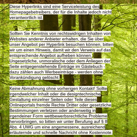
Diese Hyperlinks sind eine Serviceleistung des
Homepagebetreibers, der für die Inhalte je­doch nicht
verantwortlich ist.
Sollten Sie Kenntnis von rechtswidrigen Inhalten von
Websites anderer Anbieter erhalten, die Sie über
unser Angebot per Hyperlink besuchen können, bitten
wir um einen Hinweis, damit wir den Verweis auf das
entsprechende Angebot aufheben können.
Ungesetzliche, unmoralische oder dem Anliegen der
Seite entgegenstehende Einträge im Gästebuch -
dazu zählen auch Werbeeinträge - werden ohne
Vorankündigung gelöscht.
Keine Abmahnung ohne vorherigen Kontakt! Sollte
irgendwelcher Inhalt oder die designtechnische
Gestaltung einzelner Seiten oder Teile dieses
Onlineportals fremde Rechte Dritter oder gesetzliche
Bestimmungen verletzen oder anderweitig in
irgendeiner Form wettbewerbsrechtliche Probleme
hervorbringen, so bitten wir unter Berufung auf § 8
Abs. 4 UWG um eine angemessene, ausreichend
erläuternde und schnelle Nachricht ohne Kostennote.