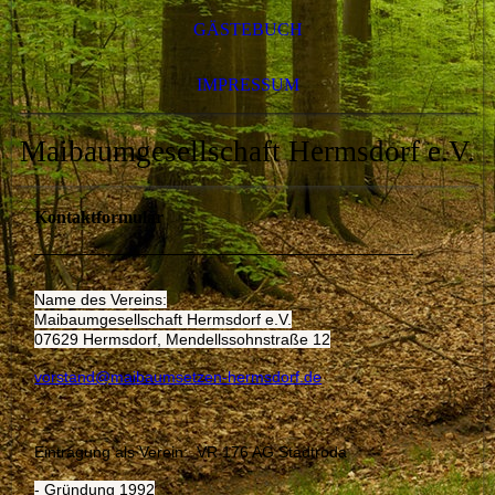
GÄSTEBUCH
IMPRESSUM
Maibaumgesellschaft Hermsdorf e.V.
Kontaktformular
Name des Vereins:
Maibaumgesellschaft Hermsdorf e.V.
07629 Hermsdorf, Mendellssohnstraße 12
vorstand@maibaumsetzen-hermsdorf.de
Eintragung als Verein: VR 176 AG Stadtroda
- Gründung 1992