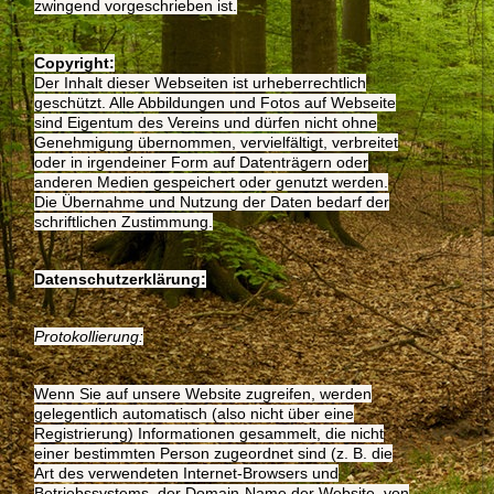
zwingend vorgeschrie­ben ist.
Copyright:
Der Inhalt dieser Webseiten ist urheberrechtlich
geschützt. Alle Abbildungen und Fotos auf Webseite
sind Ei­gentum des Vereins und dürfen nicht ohne
Genehmigung übernommen, vervielfältigt, verbreitet
oder in irgendei­ner Form auf Datenträgern oder
anderen Medien gespeichert oder genutzt werden.
Die Übernahme und Nut­zung der Daten bedarf der
schriftlichen Zustimmung.
Datenschutzerklärung:
Protokollierung:
Wenn Sie auf unsere Website zugreifen, werden
gelegentlich automatisch (also nicht über eine
Registrierung) Informationen gesammelt, die nicht
einer bestimmten Person zugeordnet sind (z. B. die
Art des verwendeten In­ternet-Browsers und
Betriebssystems, der Domain-Name der Website, von